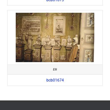
Elli
bcb01674