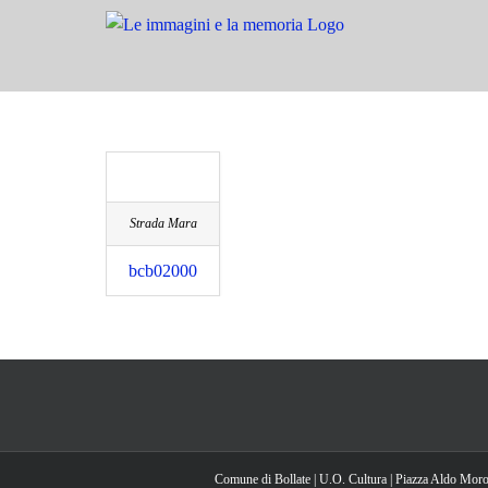
Salta
al
contenuto
Strada Mara
bcb02000
Comune di Bollate | U.O. Cultura | Piazza Aldo Moro