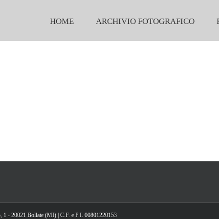
HOME
ARCHIVIO FOTOGRAFICO
, 1 - 20021 Bollate (MI) | C.F. e P.I. 00801220153