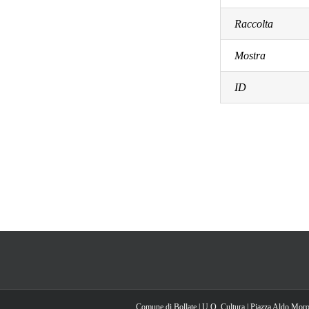
Raccolta
Mostra
ID
Comune di Bollate | U.O. Cultura | Piazza Aldo Moro