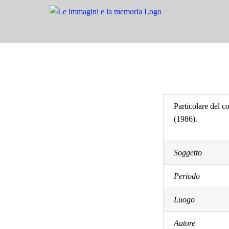
Salta
al
contenuto
Particolare del c
(1986).
Soggetto
Periodo
Luogo
Autore