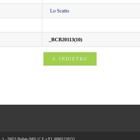
Lo Scatto
_BCB20113(10)
INDIETRO
, 1 - 20021 Bollate (MI) | C.F. e P.I. 00801220153