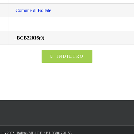
Comune di Bollate
_BCB22016(9)
INDIETRO
, 1 - 20021 Bollate (MI) | C.F. e P.I. 00801220153