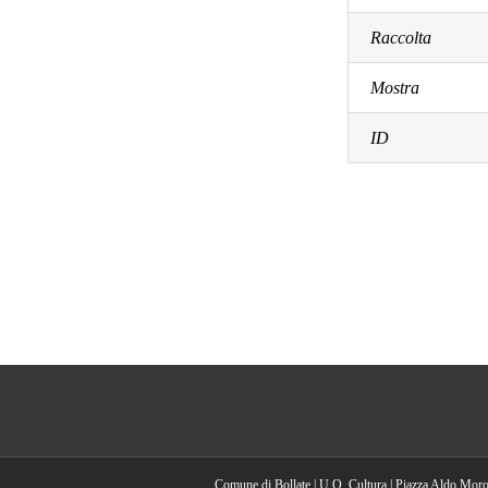
Raccolta
Mostra
ID
Comune di Bollate | U.O. Cultura | Piazza Aldo Moro