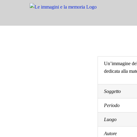
Salta
al
contenuto
Un’immagine del c
dedicata alla mat
Soggetto
Periodo
Luogo
Autore