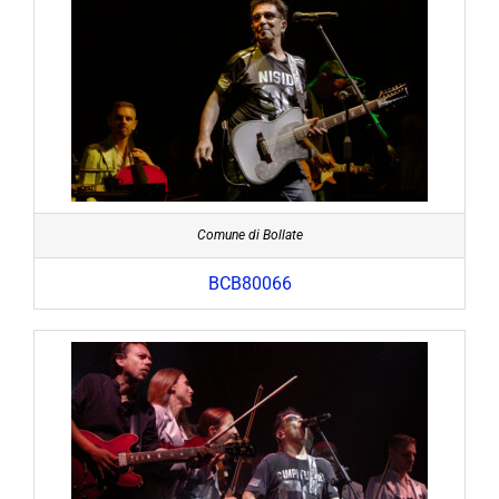
Comune di Bollate
BCB80066