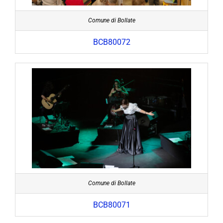
Comune di Bollate
BCB80072
Comune di Bollate
BCB80071