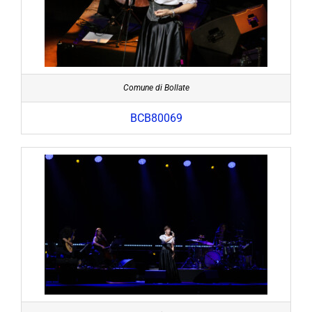
Comune di Bollate
BCB80069