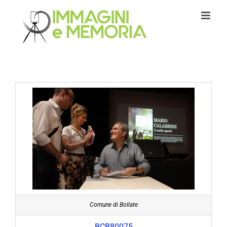
Salta
al
contenuto
Comune di Bollate
BCB80075