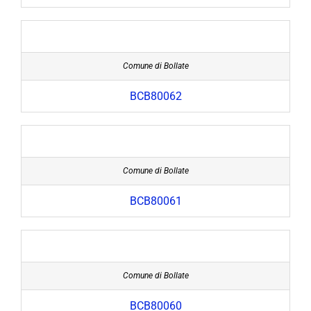
Comune di Bollate
BCB80062
Comune di Bollate
BCB80061
Comune di Bollate
BCB80060