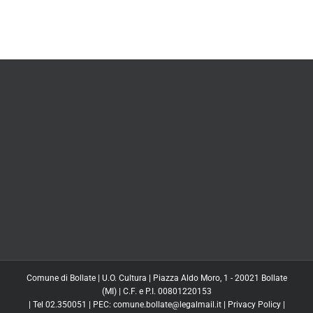
Comune di Bollate | U.O. Cultura | Piazza Aldo Moro, 1 - 20021 Bollate
(MI) | C.F. e P.I. 00801220153
| Tel 02.350051 | PEC: comune.bollate@legalmail.it |
Privacy Policy
|