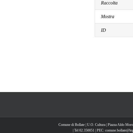
Raccolta
Mostra
ID
Comune di Bollate | U.O. Cultura | Piazza Aldo Moro
| Tel 02.350051 | PEC: comune.bollate@lega