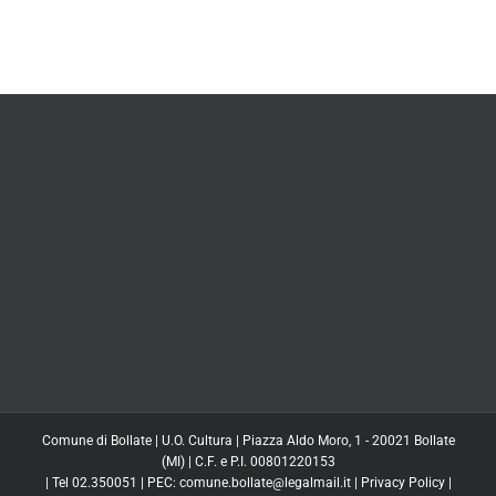
Comune di Bollate | U.O. Cultura | Piazza Aldo Moro, 1 - 20021 Bollate
(MI) | C.F. e P.I. 00801220153
| Tel 02.350051 | PEC: comune.bollate@legalmail.it |
Privacy Policy
|