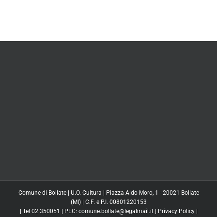
Comune di Bollate | U.O. Cultura | Piazza Aldo Moro, 1 - 20021 Bollate
(MI) | C.F. e P.I. 00801220153
| Tel 02.350051 | PEC: comune.bollate@legalmail.it |
Privacy Policy
|