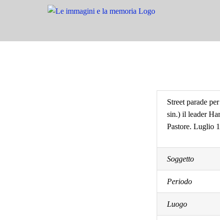
Salta
al
contenuto
Street parade per
sin.) il leader 
Pastore. Luglio 
Soggetto
Periodo
Luogo