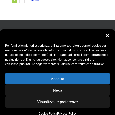
1
2
Prossimo
Per fornire le migliori esperienze, utilizziamo tecnologie come i cookie per
memorizzare e/o accedere alle informazioni del dispositivo. Il consenso a
queste tecnologie ci permetterà di elaborare dati come il comportamento di
navigazione o ID unici su questo sito. Non acconsentire o ritirare il
consenso può influire negativamente su alcune caratteristiche e funzioni.
Accetta
Nega
Comune di Bollate | U.O. Cultura | Piazza Aldo Moro, 1 - 20021 Bollate
Visualizza le preferenze
(MI) | C.F. e P.I. 00801220153
| Tel 02.350051 | PEC: comune.bollate@legalmail.it |
Privacy Policy
|
Cookie Policy
Privacy Policy
Cookie Policy