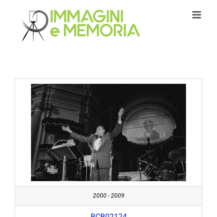
Salta
al
contenuto
2000 - 2009
BCB02124