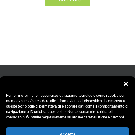
Per fornire le migliori esperienze, utilizziamo tecnologie come i cookie per
memorizzare e/o accedere alle informazioni del dispositivo. Il consenso a
queste tecnologie ci permetterà di elaborare dati come il comportamento di
navigazione o ID unici su questo sito. Non acconsentire o ritirare il
consenso può influire negativamente su alcune caratteristiche e funzioni.
Accetta