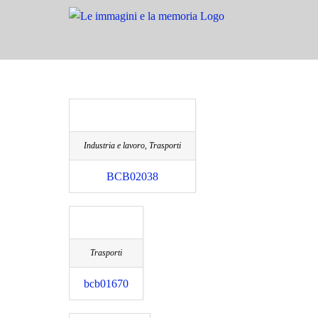
Salta
al
contenuto
Industria e lavoro, Trasporti
BCB02038
Trasporti
bcb01670