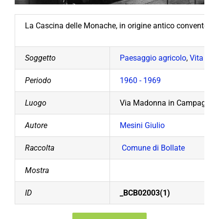
La Cascina delle Monache, in origine antico convento so
Soggetto
Paesaggio agricolo
,
Vita e ar
Periodo
1960 - 1969
Luogo
Via Madonna in Campagna.
Autore
Mesini Giulio
Raccolta
Comune di Bollate
Mostra
ID
_BCB02003(1)