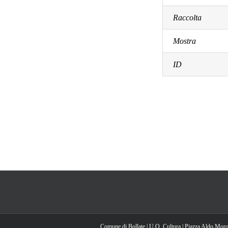
Raccolta
Mostra
ID
Comune di Bollate | U.O. Cultura | Piazza Aldo Moro