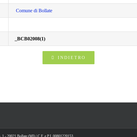
Comune di Bollate
_BCB02008(1)
INDIETRO
, 1 - 20021 Bollate (MI) | C.F. e P.I. 00801220153