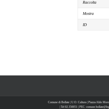
Raccolta
Mostra
ID
Comune di Bollate | U.O. Cultura | Piazza Aldo Moro
| Tel 02.350051 | PEC: comune.bollate@lega