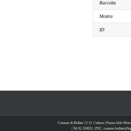
Raccolta
Mostra
ID
Comune di Bollate | U.O. Cultura | Piazza Aldo Moro
| Tel 02.350051 | PEC: comune.bollate@lega