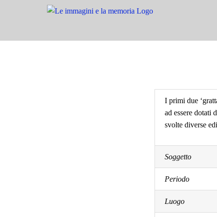
Salta
al
contenuto
I primi due ‘gratt
ad essere dotati 
svolte diverse edi
Soggetto
Periodo
Luogo