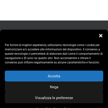
Per fornire le migliori esperienze, utilizziamo tecnologie come i cookie per
memorizzare e/o accedere alle informazioni del dispositivo. Il consenso a
queste tecnologie ci permetterà di elaborare dati come il comportamento di
navigazione o ID unici su questo sito. Non acconsentire o ritirare il
consenso può influire negativamente su alcune caratteristiche e funzioni.
Accetta
Nega
Comune di Bollate | U.O. Cultura | Piazza Aldo Moro, 1 - 20021 Bollate
Visualizza le preferenze
(MI) | C.F. e P.I. 00801220153
| Tel 02.350051 | PEC: comune.bollate@legalmail.it |
Privacy Policy
|