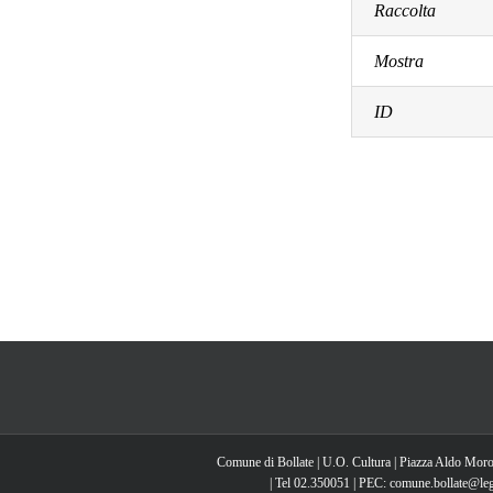
Raccolta
Mostra
ID
Comune di Bollate | U.O. Cultura | Piazza Aldo Moro
| Tel 02.350051 | PEC: comune.bollate@lega