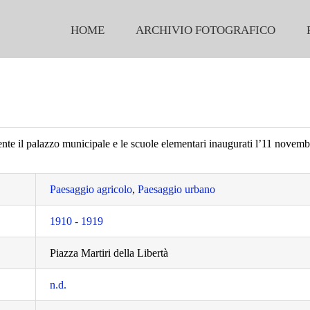
HOME
ARCHIVIO FOTOGRAFICO
nte il palazzo municipale e le scuole elementari inaugurati l’11 novem
Paesaggio agricolo
,
Paesaggio urbano
1910 - 1919
Piazza Martiri della Libertà
n.d.