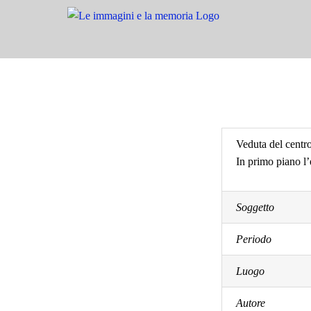
Salta
al
contenuto
Veduta del centro
In primo piano l’
Soggetto
Periodo
Luogo
Autore