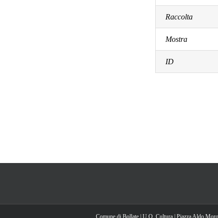
Raccolta
Mostra
ID
Comune di Bollate | U.O. Cultura | Piazza Aldo Moro