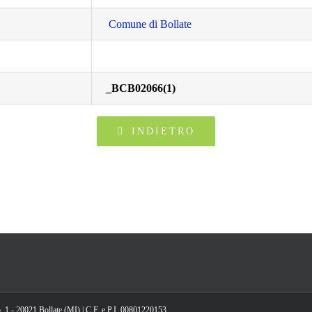
Comune di Bollate
_BCB02066(1)
INDIETRO
, 1 - 20021 Bollate (MI) | C.F. e P.I. 00801220153