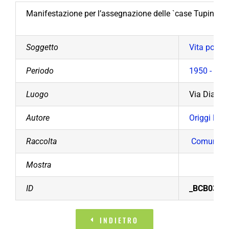
Manifestazione per l’assegnazione delle `case Tupini` cost
Soggetto
Vita politi
Periodo
1950 - 195
Luogo
Via Diaz.
Autore
Origgi Luig
Raccolta
Comune di
Mostra
ID
_BCB03025
INDIETRO