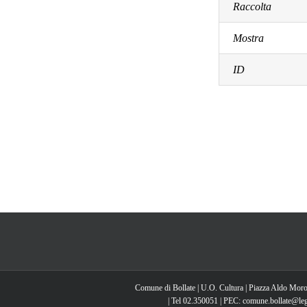
Raccolta
Mostra
ID
Comune di Bollate | U.O. Cultura | Piazza Aldo Moro
| Tel 02.350051 | PEC: comune.bollate@lega