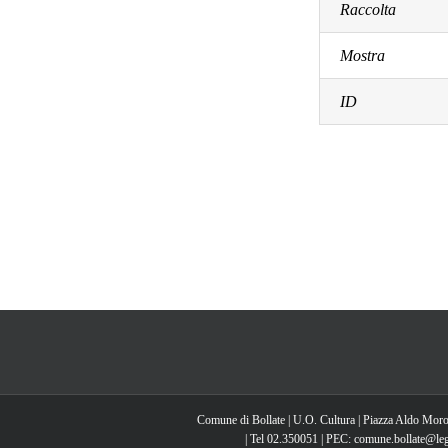
Raccolta
Mostra
ID
Comune di Bollate | U.O. Cultura | Piazza Aldo Moro
| Tel 02.350051 | PEC: comune.bollate@lega