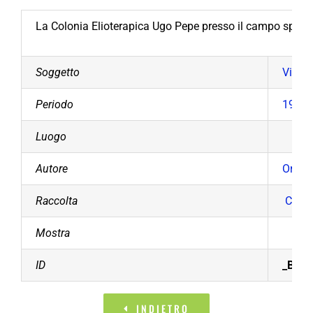
La Colonia Elioterapica Ugo Pepe presso il campo sportiv
Soggetto
Vita p
Periodo
1930 
Luogo
Autore
Origgi
Raccolta
Comun
Mostra
ID
_BCB0
INDIETRO