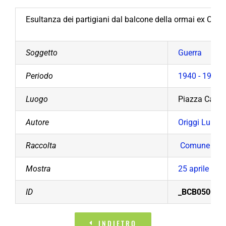
Esultanza dei partigiani dal balcone della ormai ex Casa 
Soggetto
Guerra
Periodo
1940 - 1949
Luogo
Piazza Carlo
Autore
Origgi Luigi
Raccolta
Comune di B
Mostra
25 aprile 194
ID
_BCB05005a(
INDIETRO