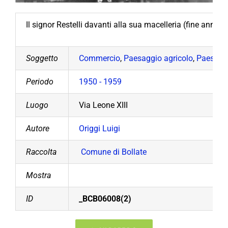
Il signor Restelli davanti alla sua macelleria (fine anni ’50
Soggetto
Commercio
,
Paesaggio agricolo
,
Paesagg
Periodo
1950 - 1959
Luogo
Via Leone XIII
Autore
Origgi Luigi
Raccolta
Comune di Bollate
Mostra
ID
_BCB06008(2)