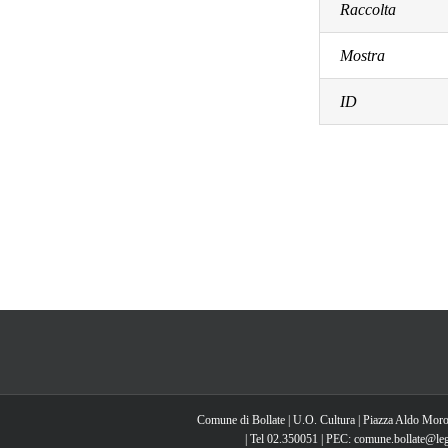
Raccolta
Mostra
ID
Comune di Bollate | U.O. Cultura | Piazza Aldo Moro
| Tel 02.350051 | PEC: comune.bollate@lega