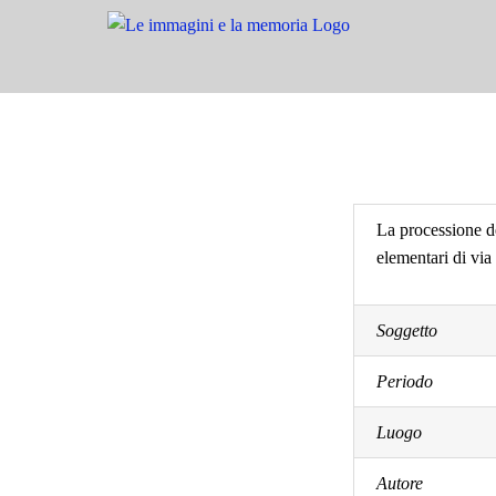
Salta
al
contenuto
La processione de
elementari di via
Soggetto
Periodo
Luogo
Autore