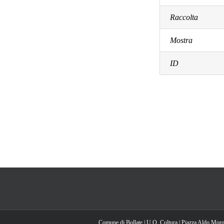
Raccolta
Mostra
ID
Comune di Bollate | U.O. Cultura | Piazza Aldo Moro