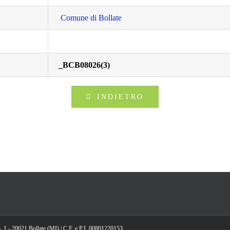
Comune di Bollate
_BCB08026(3)
INDIETRO
, 1 - 20021 Bollate (MI) | C.F. e P.I. 00801220153