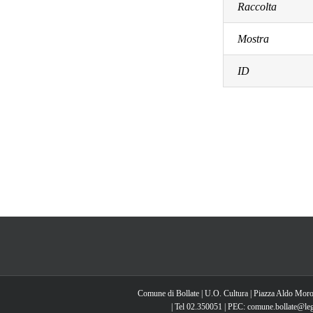
Raccolta
Mostra
ID
Comune di Bollate | U.O. Cultura | Piazza Aldo Moro
| Tel 02.350051 | PEC: comune.bollate@lega