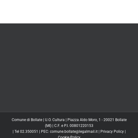
Comune di Bollate | U.O. Cultura | Piazza Aldo Moro, 1 - 20021 Bollate
(MI) | C.F. e P.I. 00801220153
| Tel 02.350051 | PEC: comune.bollate@legalmail.it |
Privacy Policy
|
Cookie Policy