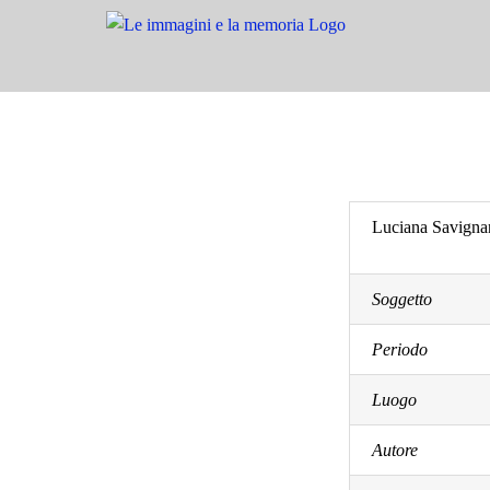
Salta
al
contenuto
Luciana Savignan
Soggetto
Periodo
Luogo
Autore