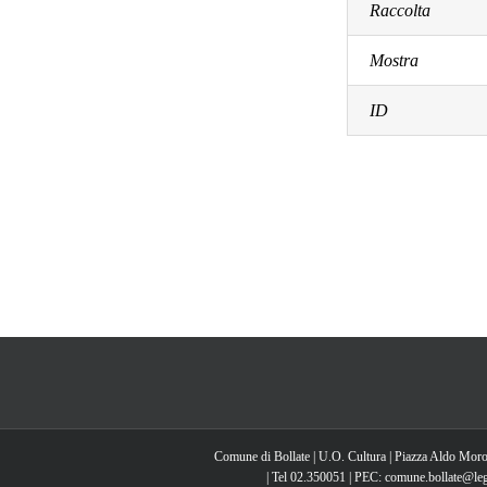
Raccolta
Mostra
ID
Comune di Bollate | U.O. Cultura | Piazza Aldo Moro
| Tel 02.350051 | PEC: comune.bollate@lega