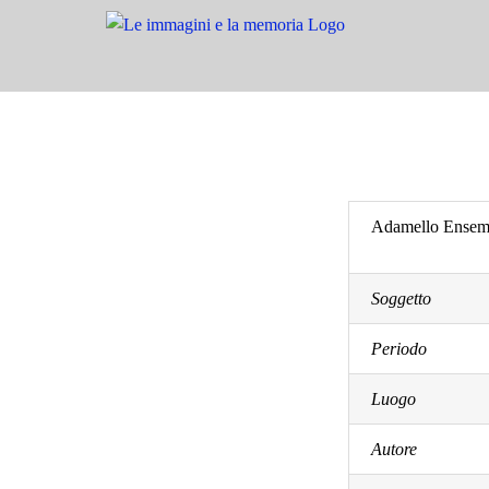
Salta
al
contenuto
Adamello Ensemb
Soggetto
Periodo
Luogo
Autore