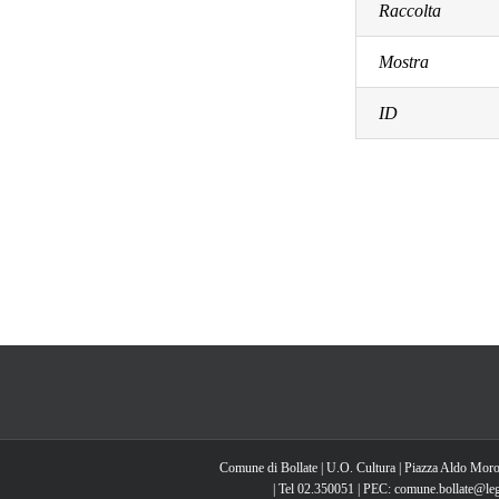
Raccolta
Mostra
ID
Comune di Bollate | U.O. Cultura | Piazza Aldo Moro
| Tel 02.350051 | PEC: comune.bollate@lega