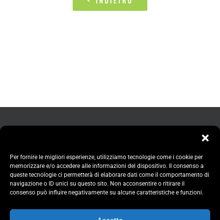
INDIETRO
Per fornire le migliori esperienze, utilizziamo tecnologie come i cookie per
memorizzare e/o accedere alle informazioni del dispositivo. Il consenso a
queste tecnologie ci permetterà di elaborare dati come il comportamento di
navigazione o ID unici su questo sito. Non acconsentire o ritirare il
consenso può influire negativamente su alcune caratteristiche e funzioni.