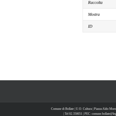
Raccolta
Mostra
ID
Comune di Bollate | U.O. Cultura | Piazza Aldo Moro
| Tel 02.350051 | PEC: comune.bollate@lega