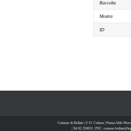
Raccolta
Mostra
ID
Comune di Bollate | U.O. Cultura | Piazza Aldo Moro
| Tel 02.350051 | PEC: comune.bollate@lega