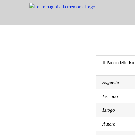
Salta
al
contenuto
Il Parco delle Ri
Soggetto
Periodo
Luogo
Autore