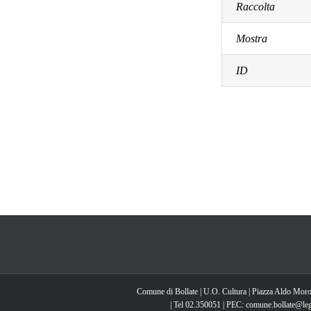
Raccolta
Mostra
ID
Comune di Bollate | U.O. Cultura | Piazza Aldo Moro
| Tel 02.350051 | PEC: comune.bollate@lega