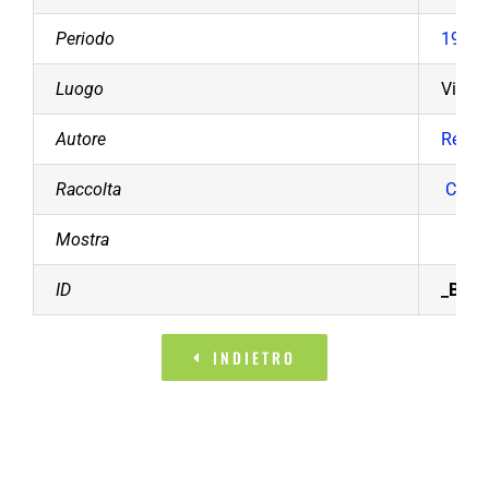
Periodo
1990 
Luogo
Villa 
Autore
Redael
Raccolta
Comun
Mostra
ID
_BCB1
INDIETRO