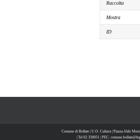
Raccolta
Mostra
ID
Comune di Bollate | U.O. Cultura | Piazza Aldo Moro
| Tel 02.350051 | PEC: comune.bollate@lega