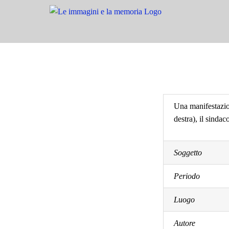
Salta
al
contenuto
Una manifestazio
destra), il sinda
Soggetto
Periodo
Luogo
Autore