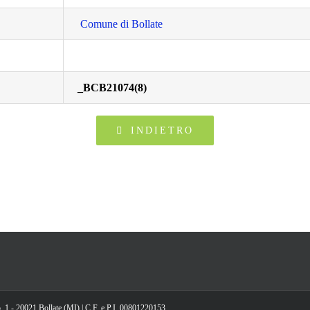
Comune di Bollate
_BCB21074(8)
INDIETRO
, 1 - 20021 Bollate (MI) | C.F. e P.I. 00801220153