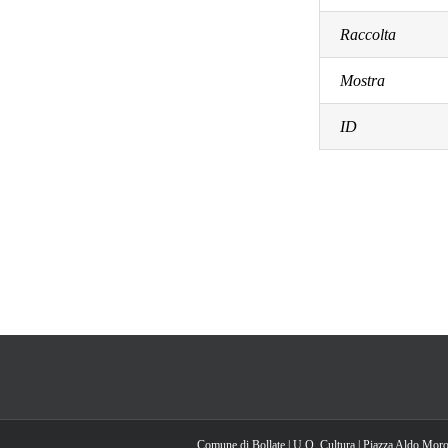
Raccolta
Mostra
ID
Comune di Bollate | U.O. Cultura | Piazza Aldo Moro