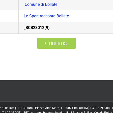
Comune di Bollate
Lo Sport racconta Bollate
_BCB23012(9)
INDIETRO
i Bollate | U.O. Cultura | Piazza Aldo Moro, 1 - 20021 Bollate (MI) | C.F. e P.I. 00
| Tel 02.350051 | PEC: comune.bollate@legalmail.it |
Privacy Policy
|
Cookie Policy