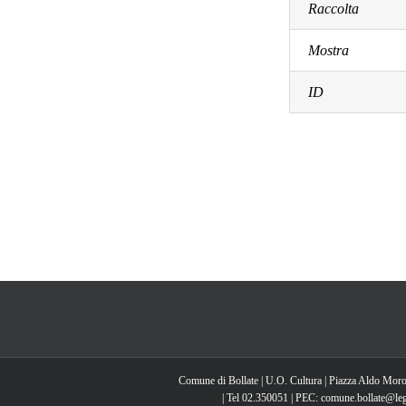
Raccolta
Mostra
ID
Comune di Bollate | U.O. Cultura | Piazza Aldo Moro
| Tel 02.350051 | PEC: comune.bollate@lega