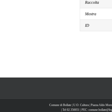
Raccolta
Mostra
ID
Comune di Bollate | U.O. Cultura | Piazza Aldo Moro
| Tel 02.350051 | PEC: comune.bollate@lega