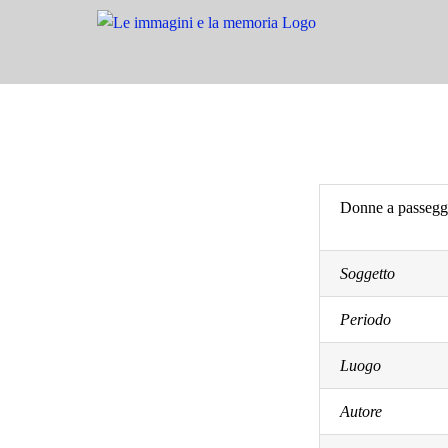
Salta
al
contenuto
Donne a passeggi
Soggetto
Periodo
Luogo
Autore