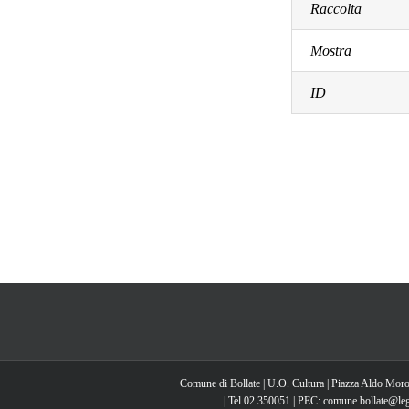
Raccolta
Mostra
ID
Comune di Bollate | U.O. Cultura | Piazza Aldo Moro
| Tel 02.350051 | PEC: comune.bollate@lega