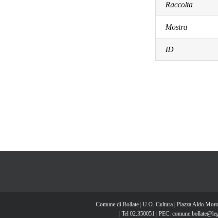
Raccolta
Mostra
ID
Comune di Bollate | U.O. Cultura | Piazza Aldo Moro
| Tel 02.350051 | PEC: comune.bollate@lega