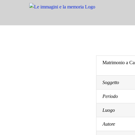
Salta
al
contenuto
Matrimonio a Cas
Soggetto
Periodo
Luogo
Autore