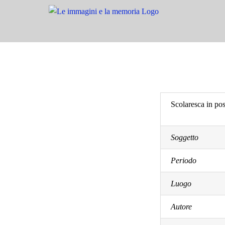
Salta
al
contenuto
Scolaresca in pos
Soggetto
Periodo
Luogo
Autore