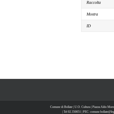
Raccolta
Mostra
ID
Comune di Bollate | U.O. Cultura | Piazza Aldo Moro
| Tel 02.350051 | PEC: comune.bollate@lega