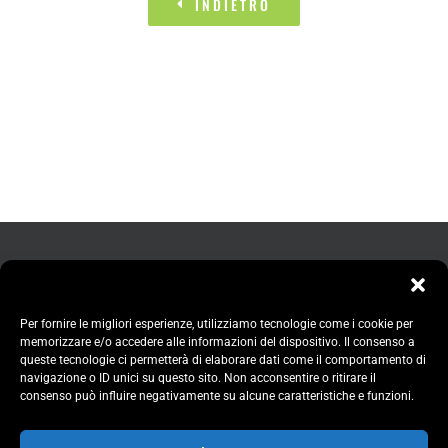
INDIETRO
Per fornire le migliori esperienze, utilizziamo tecnologie come i cookie per
memorizzare e/o accedere alle informazioni del dispositivo. Il consenso a
queste tecnologie ci permetterà di elaborare dati come il comportamento di
navigazione o ID unici su questo sito. Non acconsentire o ritirare il
consenso può influire negativamente su alcune caratteristiche e funzioni.