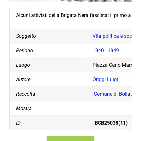
Alcuni attivisti della Brigata Nera fascista: il primo a de
Soggetto
Vita politica e sociale
Periodo
1940 - 1949
Luogo
Piazza Carlo Marx
Autore
Origgi Luigi
Raccolta
Comune di Bollate
Mostra
ID
_BCB25038(11)