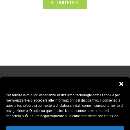
INDIETRO
Per fornire le migliori esperienze, utilizziamo tecnologie come i cookie per
memorizzare e/o accedere alle informazioni del dispositivo. Il consenso a
queste tecnologie ci permetterà di elaborare dati come il comportamento di
navigazione o ID unici su questo sito. Non acconsentire o ritirare il
consenso può influire negativamente su alcune caratteristiche e funzioni.