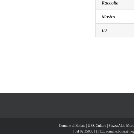
Raccolta
Mostra
ID
Comune di Bollate | U.O. Cultura | Piazza Aldo Moro
| Tel 02.350051 | PEC: comune.bollate@lega