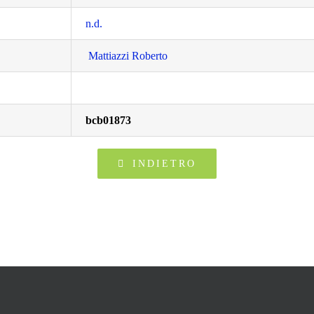
n.d.
Mattiazzi Roberto
bcb01873
INDIETRO