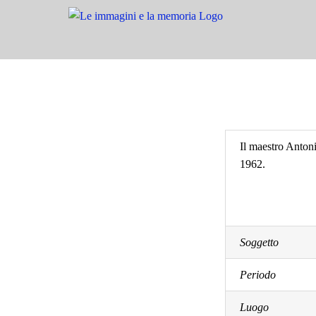
Salta
al
contenuto
Il maestro Anton
1962.
Soggetto
Periodo
Luogo